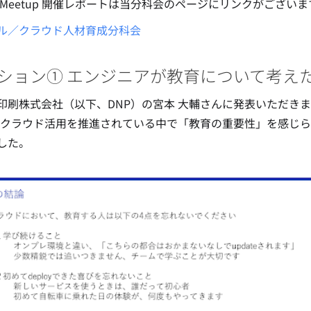
 Meetup 開催レポートは当分科会のページにリンクがござい
ル／クラウド人材育成分科会
ション① エンジニアが教育について考え
印刷株式会社（以下、DNP）の宮本 大輔さんに発表いただき
 でクラウド活用を推進されている中で「教育の重要性」を感じ
した。