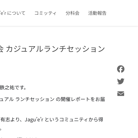
u’e’r について
コミッティ
分科会
活動報告
会 カジュアルランチセッション
Facebook
鉄之祐です。
Twitter
ジュアル ランチセッション の開催レポートをお届
Email
より、Jagu’e’r というコミュニティから得
た。