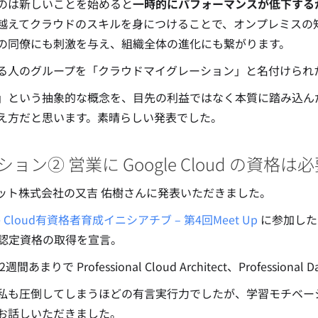
のは新しいことを始めると
一時的にパフォーマンスが低下する
越えてクラウドのスキルを身につけることで、オンプレミスの
の同僚にも刺激を与え、組織全体の進化にも繋がります。
る人のグループを「クラウドマイグレーション」と名付けられ
」という抽象的な概念を、目先の利益ではなく本質に踏み込ん
え方だと思います。素晴らしい発表でした。
ョン② 営業に Google Cloud の資格は
ット株式会社の又吉 佑樹さんに発表いただきました。
le Cloud有資格者育成イニシアチブ – 第4回Meet Up
に参加したこと
d 認定資格の取得を宣言。
週間あまりで Professional Cloud Architect、Professional 
私も圧倒してしまうほどの有言実行力でしたが、学習モチベー
お話しいただきました。