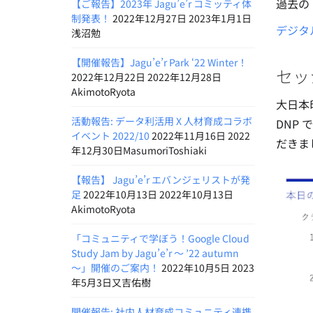
過去の
【ご報告】2023年 Jagu’e’r コミッティ体
制発表！
2022年12月27日 2023年1月1日
デジタ
浅沼勉
【開催報告】Jagu’e’r Park ‘22 Winter！
セッ
2022年12月22日 2022年12月28日
AkimotoRyota
大日本
活動報告: データ利活用 X 人材育成コラボ
DNP
イベント 2022/10
2022年11月16日 2022
だきま
年12月30日MasumoriToshiaki
【報告】 Jagu’e’r エバンジェリストが発
足
2022年10月13日 2022年10月13日
AkimotoRyota
「コミュニティで学ぼう！Google Cloud
Study Jam by Jagu’e’r 〜 ’22 autumn
〜」開催のご案内！
2022年10月5日 2023
年5月3日又吉佑樹
開催報告: 社内人材育成コミュニティ連携