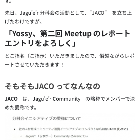
す。
先日、Jagu’e’r 分科会の活動として、”JACO” を立ち上
げたわけですが、
「Yossy、第二回 Meetup のレポート
エントリをよろしく」
とご指名（ご指示）いただきましたので、僭越ながらレポ
ートさせていただきます！
そもそもJACO ってなんなの
JACO
は、
Ja
gu’e’r
Co
mmunity の略称でメンバーで決
めた愛称です。