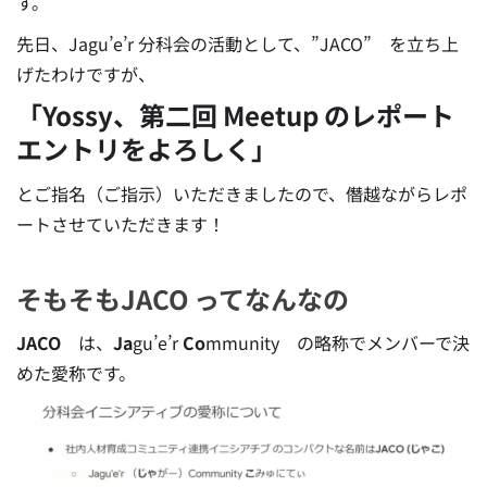
す。
先日、Jagu’e’r 分科会の活動として、”JACO” を立ち上
げたわけですが、
「Yossy、第二回 Meetup のレポート
エントリをよろしく」
とご指名（ご指示）いただきましたので、僭越ながらレポ
ートさせていただきます！
そもそもJACO ってなんなの
JACO
は、
Ja
gu’e’r
Co
mmunity の略称でメンバーで決
めた愛称です。