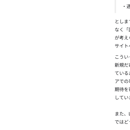
・
としま
なく「
が考え
サイト
こうい
新規だ
ている
アでの
期待を
してい
また、
ではど