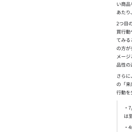
い
商品
あたり
2つ目
買行動
てみる
の方が
メージ
品性の
さらに
の「来
行動を
・
は
・