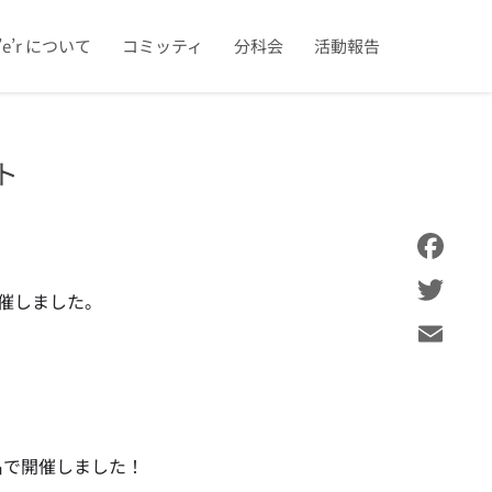
u’e’r について
コミッティ
分科会
活動報告
ト
Facebook
を開催しました。
Twitter
Email
名で開催しました！