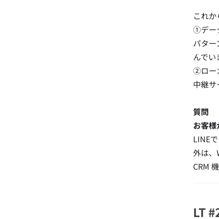
これか
①デー
パター
んでい
②ロー
中継サ
質問
お客様
LIN
外は、
CRM
LT