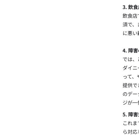
3. 
飲食店
須で、
に悪い
4. 障
では、
ダイニ
って、
提供で
のデー
ジが一
5. 
これま
ら対応