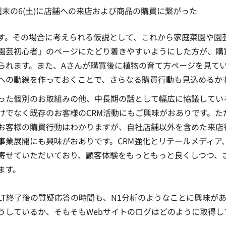
週末の6(土)に店舗への来店および商品の購買に繋がった
す。その場合に考えられる仮説として、これから家庭菜園や園
園芸初心者」のページにたどり着きやすいようにした方が、購
られます。また、Aさんが購買後に植物の育て方ページを見てい
への動線を作っておくことで、さらなる購買行動も見込めるか
った個別のお取組みの他、中長期の話として幅広に協議してい
けでなく既存のお客様のCRM活動にもご興味がおありです。た
お客様の購買行動はわかりますが、自社店舗以外を含めた来店
事業展開にも興味がおありです。CRM強化とリテールメディア、
寄せていただいており、顧客体験をもっともっと良くしつつ、
ます。
LT終了後の質疑応答の時間も、N1分析のようなことに興味がある
うしているか、そもそもWebサイトのログはどのように取得