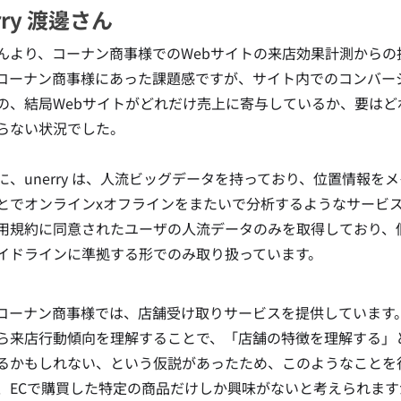
rry 渡邊さん
んより、コーナン商事様での
Webサイトの来店効果計測からの
コーナン商事様にあった課題感ですが、
サイト内でのコンバージョン
の、結局Webサイトがどれだけ売上に寄与しているか、要は
らない状況でした。
に、unerry は、人流ビッグデータを持っており、位置情報を
とでオンラインxオフラインをまたいで分析する
ようなサービ
用規約に同意されたユーザの人流データ
のみを取得しており、
イドラインに準拠する形でのみ取り扱っています
。
コーナン商事様では、店舗受け取りサービスを提供しています
ら来店行動傾向を理解することで、「店舗の特徴を理解する」
るかもしれない、という仮説があったため、このようなことを
、ECで
購買した特定の商品だけしか興味がないと考えられます