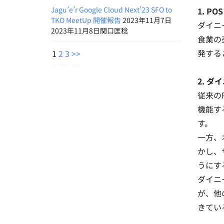
Jagu’e’r Google Cloud Next’23 SFO to
1. P
TKO MeetUp 開催報告
2023年11月7日
ダイニ
2023年11月8日関口匡稔
食業の
発する
1
2
3
>>
2. 
従来の
機能す
す。
一方、
かし、
うにす
ダイニ
が、他
きてい