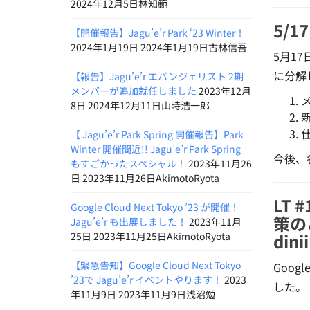
2024年12月5日林知範
5/
【開催報告】Jagu’e’r Park ‘23 Winter！
2024年1月19日 2024年1月19日古林信吾
5月1
に分解
【報告】Jagu’e’r エバンジェリスト 2期
メンバーが追加就任しました
2023年12月
8日 2024年12月11日山時浩一郎
【 Jagu’e’r Park Spring 開催報告】Park
Winter 開催間近!! Jagu’e’r Park Spring
今後、
もすごかったスペシャル！
2023年11月26
日 2023年11月26日AkimotoRyota
LT
Google Cloud Next Tokyo ’23 が開催！
策の
Jagu’e’r も出展しました！
2023年11月
25日 2023年11月25日AkimotoRyota
din
【緊急告知】Google Cloud Next Tokyo
Goo
’23で Jagu’e’r イベントやります！
2023
した。
年11月9日 2023年11月9日浅沼勉