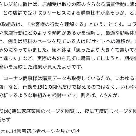
をレジ前に
置けば、
店舗受け取りの際の
さらなる購買活動に繋
、どの店舗で受け取りサービスによる購買比率が高そうか、と
の取組みは、「お客様の行動を理解する」ということです。コラ
や来店行動にどのような傾向があるかを理解し、最適な顧客体
と、例えば肥料のページを見ている人はECサイトへの遷移が
多めになっていました。植木鉢は「思ったより大きくて置いて
と違った」など、実際のものを見ずに購買してしまうと、期待
違いを反映した結果が見えたようです。
、コーナン商事様は購買データも取得しているため、いわゆる
店」など、行動を1対1の関係だけで捉えるのではなく、いわゆ
分析するような取組みも検討中です。例えば、Aさんが、
7/3(水)朝に家庭菜園のページを閲覧し、夜に再度同じページ
至らず
4(木)には園芸初心者ページを見ただけ