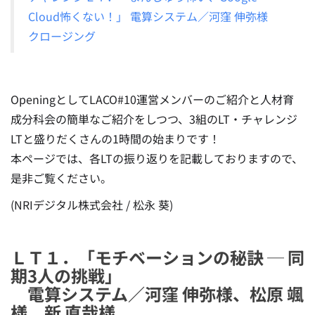
Cloud怖くない！」 電算システム／河窪 伸弥様
クロージング
OpeningとしてLACO#10運営メンバーのご紹介と人材育
成分科会の簡単なご紹介をしつつ、3組のLT・チャレンジ
LTと盛りだくさんの1時間の始まりです！
本ページでは、各LTの振り返りを記載しておりますので、
是非ご覧ください。
(NRIデジタル株式会社 / 松永 葵)
ＬＴ１．「モチベーションの秘訣 ─ 同
期3人の挑戦」
電算システム／河窪 伸弥様、松原 颯
様、新 直哉様