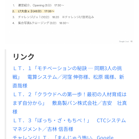
リンク
ＬＴ．１「モチベーションの秘訣 ─ 同期3人の挑
戦」 電算システム／河窪 伸弥様、松原 颯様、新
直哉様
ＬＴ．２「クラウドへの第一歩！最初の人材育成は
まず自分から」 敷島製パン株式会社／吉安 壮真
様
ＬＴ
．
３「ぼっち・ざ・もちべ！」 CTCシステム
マネジメント／古林 信吾様
チャレンジＬＴ．「まんじゅう怖い、Google