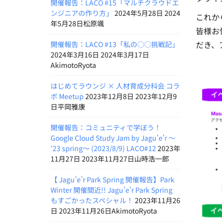
開催報告：LACO #15「マルチクラウドエ
ンジニアの作り方」
2024年5月28日 2024
これか
年5月28日松原颯
皆様お
だき、
開催報告：LACO #13「私の○○挑戦記」
2024年3月16日 2024年3月17日
AkimotoRyota
はじめてラウンジ × 人材育成分科会 コラ
ボ Meetup
2023年12月8日 2023年12月9
日平岡雅康
開催報告：コミュニティで学ぼう！
Google Cloud Study Jam by Jagu’e’r 〜
’23 spring〜 (2023/8/9) LACO#12
2023年
11月27日 2023年11月27日山時浩一郎
【 Jagu’e’r Park Spring 開催報告】Park
Winter 開催間近!! Jagu’e’r Park Spring
もすごかったスペシャル！
2023年11月26
日 2023年11月26日AkimotoRyota