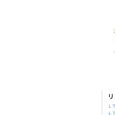
リ
Ｌ
Ｌ