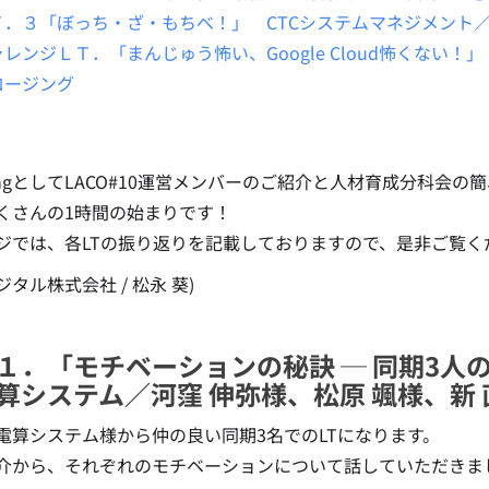
Ｔ
．
３「ぼっち・ざ・もちべ！」 CTCシステムマネジメント／
レンジＬＴ．「まんじゅう怖い、Google Cloud怖くない！
ロージング
ningとしてLACO#10運営メンバーのご紹介と人材育成分科会の
くさんの1時間の始まりです！
ジでは、各LTの振り返りを記載しておりますので、是非ご覧く
デジタル株式会社 / 松永 葵)
１．「モチベーションの秘訣 ─ 同期3人
システム／河窪 伸弥様、松原 颯様、新 
電算システム様から仲の良い同期3名でのLTになります。
介から、それぞれのモチベーションについて話していただきま