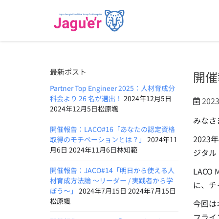
最新ポスト
開催
Partner Top Engineer 2025：人材育成分
科会より 26 名が選出！
2024年12月5日
202
2024年12月5日松原颯
みなさ
開催報告：LACO#16「あなたの認定資格
2023
取得のモチベーションとは？」
2024年11
月6日 2024年11月6日林知範
ジタル
開催報告：JACO#14「明日から使える人
LAC
材育成方法論 〜リーダー / 実践者から学
に、チ
ぼう〜」
2024年7月15日 2024年7月15日
松原颯
今回は
フライ