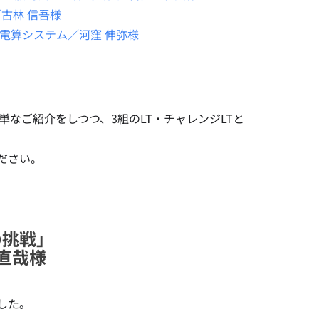
古林 信吾様
」 電算システム／河窪 伸弥様
簡単なご紹介をしつつ、3組のLT・チャレンジLTと
ださい。
の挑戦」
直哉様
した。