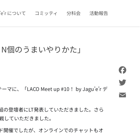
u’e’r について
コミッティ
分科会
活動報告
』N個のうまいやりかた」
Facebook
CO Meet up #10！ by Jagu’e’r デ
Twitter
Email
て、3組の登壇者にLT発表していただきました。さら
挑戦していただきました。
ド開催でしたが、オンラインでのチャットもオ