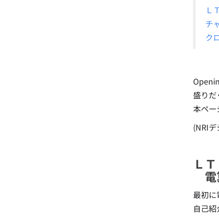
Ｌ
チャ
ク
Ope
盛りだ
本ペー
(NRI
ＬＴ
電算
最初に
自己紹