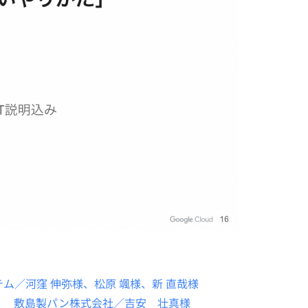
ム／河窪 伸弥様、松原 颯様、新 直哉様
」 敷島製パン株式会社／吉安 壮真様