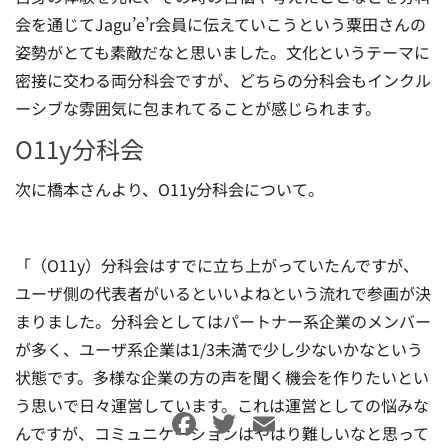
会を通じてJagu’e’r会員に伝えていこうという粟田さんの
姿勢がとても素敵だなと思いました。文化というテーマに
密接に交わる両分科会ですが、どちらの分科会もインクル
ーシブな雰囲気に包まれてることが感じられます。
O11y分科会
次に橋本さんより、O11y分科会について。
「（O11y）分科会はすでに立ち上がっていたんですが、
ユーザ側の代表者がいるといいよねという流れで参画が決
まりました。分科会としてはパートナー系企業のメンバー
が多く、ユーザ系企業は1/3未満で少し少ないかなという
状態です。多様な企業の方の声を聞く機会を作りたいとい
う思いで日々運営しています。これは運営としての悩みな
Facebook
Twitter
Email
んですが、コミュニケーションはやはり難しいなと思って