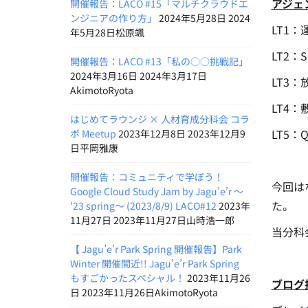
アジェ
開催報告：LACO #15「マルチクラウドエ
ンジニアの作り方」
2024年5月28日 2024
LT1
年5月28日松原颯
LT2
開催報告：LACO #13「私の○○挑戦記」
2024年3月16日 2024年3月17日
LT3
AkimotoRyota
LT4
はじめてラウンジ × 人材育成分科会 コラ
LT5
ボ Meetup
2023年12月8日 2023年12月9
日平岡雅康
開催報告：コミュニティで学ぼう！
今回は
Google Cloud Study Jam by Jagu’e’r 〜
た。
’23 spring〜 (2023/8/9) LACO#12
2023年
11月27日 2023年11月27日山時浩一郎
当分科
【 Jagu’e’r Park Spring 開催報告】Park
Winter 開催間近!! Jagu’e’r Park Spring
もすごかったスペシャル！
2023年11月26
ブログ
日 2023年11月26日AkimotoRyota