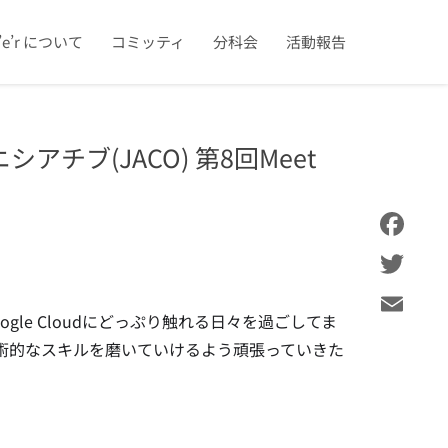
u’e’r について
コミッティ
分科会
活動報告
チブ(JACO) 第8回Meet
Facebook
Twitter
ogle Cloudにどっぷり触れる日々を過ごしてま
Email
術的なスキルを磨いていけるよう頑張っていきた