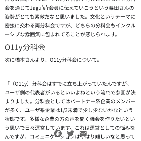
会を通じてJagu’e’r会員に伝えていこうという粟田さんの
姿勢がとても素敵だなと思いました。文化というテーマに
密接に交わる両分科会ですが、どちらの分科会もインクル
ーシブな雰囲気に包まれてることが感じられます。
O11y分科会
次に橋本さんより、O11y分科会について。
「（O11y）分科会はすでに立ち上がっていたんですが、
ユーザ側の代表者がいるといいよねという流れで参画が決
まりました。分科会としてはパートナー系企業のメンバー
が多く、ユーザ系企業は1/3未満で少し少ないかなという
状態です。多様な企業の方の声を聞く機会を作りたいとい
う思いで日々運営しています。これは運営としての悩みな
Facebook
Twitter
Email
んですが、コミュニケーションはやはり難しいなと思って