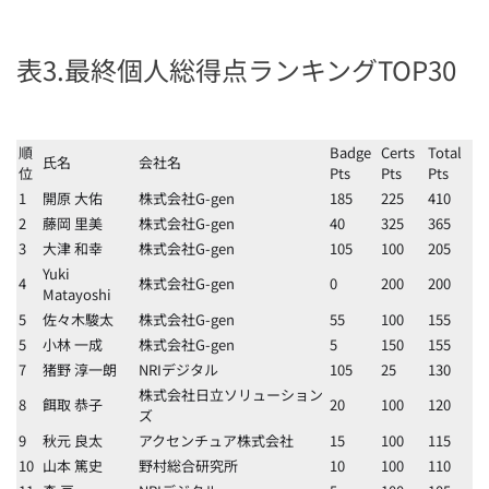
表3.最終個人総得点ランキングTOP30
順
Badge
Certs
Total
氏名
会社名
位
Pts
Pts
Pts
1
開原 大佑
株式会社G-gen
185
225
410
2
藤岡 里美
株式会社G-gen
40
325
365
3
大津 和幸
株式会社G-gen
105
100
205
Yuki
4
株式会社G-gen
0
200
200
Matayoshi
5
佐々木駿太
株式会社G-gen
55
100
155
5
小林 一成
株式会社G-gen
5
150
155
7
猪野 淳一朗
NRIデジタル
105
25
130
株式会社日立ソリューション
8
餌取 恭子
20
100
120
ズ
9
秋元 良太
アクセンチュア株式会社
15
100
115
10
山本 篤史
野村総合研究所
10
100
110