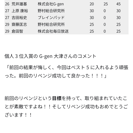
26
荒井雄基
株式会社G-gen
20
25
45
27
上原 康裕
野村総合研究所
30
0
30
27
吉田裕史
ブレインパッド
30
0
30
29
齋藤匡志
野村総合研究所
25
0
25
29
倉田智
株式会社毎日放送
25
0
25
個人 3 位入賞の G-gen 大津さんのコメント
「前回の結果が悔しく、今回はベスト 5 に入れるよう頑張
った。前回のリベンジ成功して良かった！！！」
前回のリベンジという
目標
を持って、取り組まれていたこ
とが素敵ですよね！！そしてリベンジ成功もおめでとうご
ざいます！！