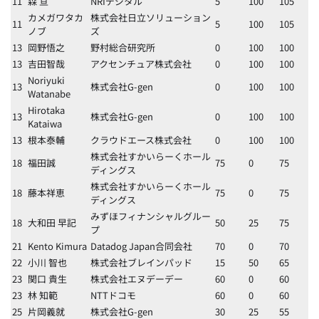
11
森 亘
NRIデジタル
5
100
105
カメガワタカ
株式会社日立ソリューション
11
5
100
105
ノブ
ズ
13
岡野悟之
野村総合研究所
0
100
100
13
吉田智哉
アクセンチュア株式会社
0
100
100
Noriyuki
13
株式会社G-gen
0
100
100
Watanabe
Hirotaka
13
株式会社G-gen
0
100
100
Kataiwa
13
根本泰輔
クラウドエース株式会社
0
100
100
株式会社すかいらーくホール
18
福田誠
75
0
75
ディングス
株式会社すかいらーくホール
18
藤本祥恵
75
0
75
ディングス
みずほフィナンシャルグルー
18
大和田 早記
50
25
75
プ
21
Kento Kimura
Datadog Japan合同会社
70
0
70
22
小川 智也
株式会社ブレインパッド
15
50
65
23
関口 貴生
株式会社エヌデーデー
60
0
60
23
林 知範
NTTドコモ
60
0
60
25
片岡義就
株式会社G-gen
30
25
55