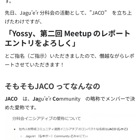
す。
先日、Jagu’e’r 分科会の活動として、”JACO” を立ち上
げたわけですが、
「Yossy、第二回 Meetup のレポート
エントリをよろしく」
とご指名（ご指示）いただきましたので、僭越ながらレポ
ートさせていただきます！
そもそもJACO ってなんなの
JACO
は、
Ja
gu’e’r
Co
mmunity の略称でメンバーで決
めた愛称です。