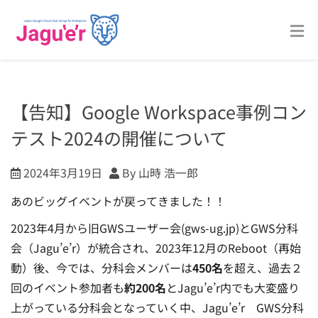
【告知】Google Workspace事例コン
テスト2024の開催について
2024年3月19日
By 山時 浩一郎
あのビッグイベントが戻ってきました！！
2023年4月から旧GWSユーザー会(gws-ug.jp)とGWS分科
会（
Jagu’e’r
）が統合され
、2023年12月のReboot（再始
動）後、今では、分科会メンバーは
450名
を超え、過去２
回のイベント参加者も
約200名
とJagu’e’r内でも大変盛り
上がっている分科会となっていく中、Jagu’e’r GWS分科