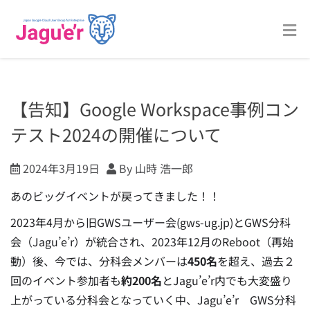
【告知】Google Workspace事例コン
テスト2024の開催について
2024年3月19日
By 山時 浩一郎
あのビッグイベントが戻ってきました！！
2023年4月から旧GWSユーザー会(gws-ug.jp)とGWS分科
会（
Jagu’e’r
）が統合され
、2023年12月のReboot（再始
動）後、今では、分科会メンバーは
450名
を超え、過去２
回のイベント参加者も
約200名
とJagu’e’r内でも大変盛り
上がっている分科会となっていく中、Jagu’e’r GWS分科