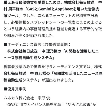
栄えある最優秀賞を受賞したのは、株式会社毎日放送 中
村 周平様の「GASとGeminiとAppSheetを用いた営業支
援ツール
」でした。異なるフォーマットの見積書を分析
し、必要情報をスプレッドシートの一覧表にまとめ上げる
という組織内の事務処理負担の軽減を促進する革新的な取
り組みが高く評価されました。
■オーディエンス賞および優秀賞事例：
株式会社毎日放送 中 理乃様の「AI関数を活用したニ
ュース原稿自動生成システム」
視聴者投票のみで審査を行うオーディエンス賞では、
株式
会社毎日放送 中 理乃様の「AI関数を活用したニュース原
稿自動生成システム」
が選出されました。
■優秀賞事例
ムネカタ株式会社 宗形 俊
「GWS活用でカイゼン活動を変革！ “やらされ改善”か