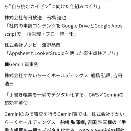
ら“自ら挑むカイゼン”に向けた仕組みづくり」
株式会社毎日放送 石橋 迪也
「社内の申請コンテンツを Google DriveとGoogle Apps
scriptで 一括管理・フロー統一化」
株式会社ノンピ 濵野晶彦
「AppsheetとLookerStudioを使った衛生点検アプリ」
■Gemini賞事例
株式会社すかいらーくホールディングス 船橋 弘暉, 吉田
浩三
「手書き帳票を一瞬でデジタル化する、GWS×Geminiの
超効率革命！」
Geminiのみで審査を行うGemini賞では、株式会社すかい
らーくホールディングス
船橋 弘暉様, 吉田 浩三様の「手
書き帳票を一瞬でデジタル化する、GWS×Geminiの超効