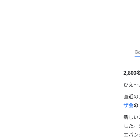
2,80
ひえ～
直近の
ザ会
の 
新しい
した。
エバン