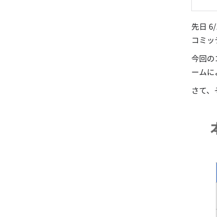
先日 6
コミッ
今回の
ームによ
さて、