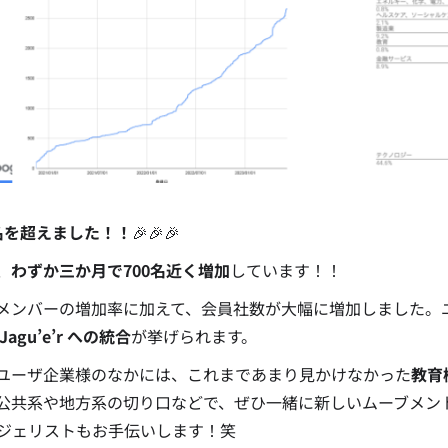
0名を超えました！！
🎉🎉🎉
、
わずか三か月で700名近く増加
しています！！
メンバーの増加率に加えて、会員社数が大幅に増加しました。
Jagu’e’r への統合
が挙げられます。
ユーザ企業様のなかには、これまであまり見かけなかった
教育
公共系や地方系の切り口などで、ぜひ一緒に新しいムーブメン
ジェリストもお手伝いします！笑