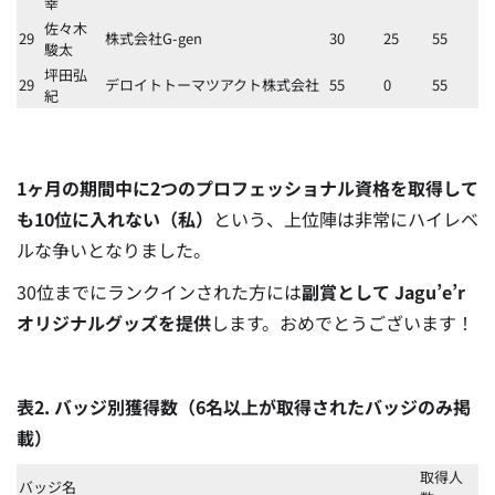
幸
佐々木
29
株式会社G-gen
30
25
55
駿太
坪田弘
29
デロイトトーマツアクト株式会社
55
0
55
紀
1ヶ月の期間中に2つのプロフェッショナル資格を取得して
も10位に入れない（私）
という、上位陣は非常にハイレベ
ルな争いとなりました。
30位までにランクインされた方には
副賞として Jagu’e’r
オリジナルグッズを提供
します。おめでとうございます！
表2. バッジ別獲得数（6名以上が取得されたバッジのみ掲
載）
取得人
バッジ名