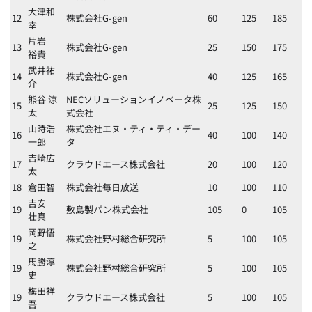
大津和
12
株式会社G-gen
60
125
185
幸
片岩
13
株式会社G-gen
25
150
175
裕貴
武井祐
14
株式会社G-gen
40
125
165
介
熊谷 涼
NECソリューションイノベータ株
15
25
125
150
太
式会社
山時浩
株式会社エヌ・ティ・ティ・デー
16
40
100
140
一郎
タ
吉崎広
17
クラウドエース株式会社
20
100
120
太
18
倉田智
株式会社毎日放送
10
100
110
吉安
19
敷島製パン株式会社
105
0
105
壮真
岡野悟
19
株式会社野村総合研究所
5
100
105
之
馬勝淳
19
株式会社野村総合研究所
5
100
105
史
梅田祥
19
クラウドエース株式会社
5
100
105
吾