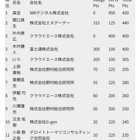
氏名
会社名
位
Pts
Pts
Pts
1
森亘
NRIデジタル株式会社
0
450
450
関口貴
2
株式会社エヌデーデー
315
125
440
生
叶内泰
3
クラウドエース株式会社
0
400
400
広
木村健
3
富士通株式会社
300
100
400
人
5
Li Yi
クラウドエース株式会社
205
100
305
上原
6
株式会社野村総合研究所
70
225
295
康裕
齋藤匡
7
株式会社野村総合研究所
55
225
280
志
伊藝 巧
8
クラウドエース株式会社
60
200
260
也
川瀬雄
9
株式会社野村総合研究所
50
200
250
也
又吉 佑
10
株式会社G-gen
20
225
245
樹
小泉 鉄
デロイトトーマツコンサルティン
11
10
225
235
之祐
グ合同会社