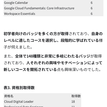
Google Calendar
6
Google Cloud Fundamentals: Core Infrastructure
6
Workspace Essentials
6
初学者向けのバッジを多くの方が取得
されており、
自身の
レベルに適したコースを選択し、段階的に学ばれている
様
子が伺えました。
また、
全体で148種類と非常に多岐にわたるバッジ
が取得
されており、
人それぞれの興味やモチベーションによって
新しいコースを開拓されている
点も興味深いものでした。
表3. 資格別取得数
資格名
取得数
Cloud Digital Leader
18
Professional Data Engineer
11