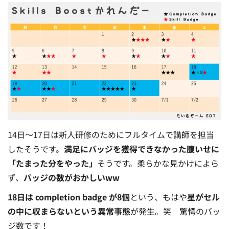
14日〜17日は新人研修のためにフルタイムで講師を担当
したそうです。
満足にバッジを獲得できなかった腹いせに
「たまった分をやった」
そうです。柔らかな見かけによら
ず、
バッジの数がおかしいww
18日は completion badge が8個
という、もはや
星がセル
の中に収まらないという異常事態
が発生。笑 驚愕のバッ
ジ数です！