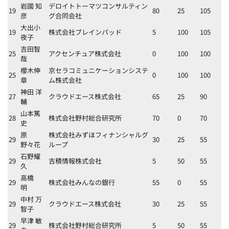
岩國 知
デロイトトーマツコンサルティン
19
80
25
105
彦
グ合同会社
大出小
19
株式会社ブレインパッド
5
100
105
夜子
吉田智
25
アクセンチュア株式会社
0
100
100
哉
櫻木伸
京セラコミュニケーションシステ
25
0
100
100
章
ム株式会社
神田 洋
27
クラウドエース株式会社
65
25
90
輔
山本篤
28
株式会社野村総合研究所
70
0
70
史
原
株式会社みずほフィナンシャルグ
29
30
25
55
野々花
ループ
石野耀
29
吉積情報株式会社
5
50
55
久
高橋
29
株式会社みんなの銀行
55
0
55
明
中村 万
29
クラウドエース株式会社
30
25
55
智子
早津 敏
29
株式会社野村総合研究所
5
50
55