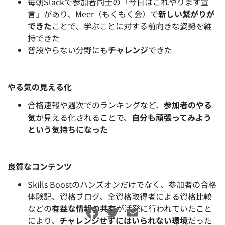
毎朝Slackで参加者同士の「今日はこれやります宣
言」があり、Meer（もくもく会）で
新しい繋がりが
できた
ことで、学ぶことに対する前向きな姿勢を維
持できた
普段やらない分野にも
チャレンジ
できた
やる気の見える化
合格速報や週次でのランキングなど、
参加者のやる
気
が見える化されることで、
自分も頑張ってみよう
という気持ちになった
良質なコンテンツ
Skills Boostのハンズオンだけでなく、参加者の合格
体験記、資格ブログ、全資格取得者による資格比較
などの
有益な情報の共有
が活発に行われていたこと
Facebook
Twitter
Email
により、
チャレンジせずにはいられない環境
だった