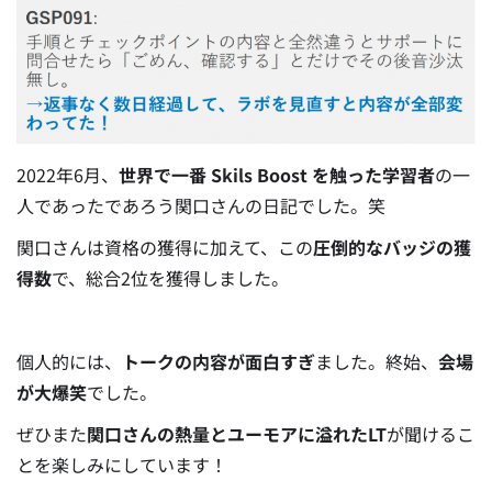
2022年6月、
世界で一番 Skils Boost を触った学習者
の一
人であったであろう関口さんの日記でした。笑
関口さんは資格の獲得に加えて、この
圧倒的なバッジの獲
得数
で、総合2位を獲得しました。
個人的には、
トークの内容が面白すぎ
ました。終始、
会場
が大爆笑
でした。
ぜひまた
関口さんの熱量とユーモアに溢れたLT
が聞けるこ
とを楽しみにしています！