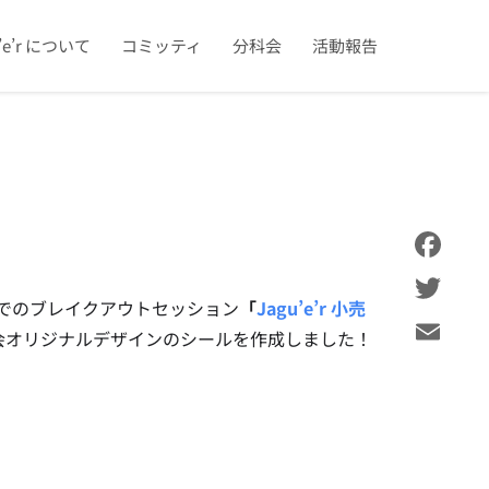
u’e’r について
コミッティ
分科会
活動報告
Facebook
o ’23 でのブレイクアウトセッション
「
Jagu’e’r 小売
Twitter
会オリジナルデザインのシールを作成しました！
Email