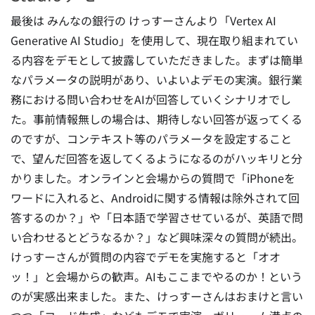
最後は みんなの銀行の けっすーさんより「Vertex AI
Generative AI Studio」を使用して、現在取り組まれてい
る内容をデモとして披露していただきました。まずは簡単
なパラメータの説明があり、いよいよデモの実演。銀行業
務における問い合わせをAIが回答していくシナリオでし
た。事前情報無しの場合は、期待しない回答が返ってくる
のですが、コンテキスト等のパラメータを設定すること
で、望んだ回答を返してくるようになるのがハッキリと分
かりました。オンラインと会場からの質問で「iPhoneを
ワードに入れると、Androidに関する情報は除外されて回
答するのか？」や「日本語で学習させているが、英語で問
い合わせるとどうなるか？」など興味深々の質問が続出。
けっすーさんが質問の内容でデモを実施すると「オオ
ッ！」と会場からの歓声。AIもここまでやるのか！という
のが実感出来ました。また、けっすーさんはおまけと言い