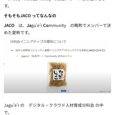
す。
そもそもJACO ってなんなの
JACO
は、
Ja
gu’e’r
Co
mmunity の略称でメンバーで決
めた愛称です。
Jagu’e’r の デジタル・クラウド人材育成分科会 の中
で、