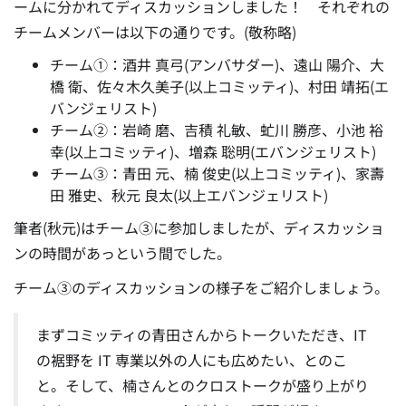
ームに分かれてディスカッションしました！
それぞれの
チームメンバーは以下の通りです。(敬称略)
チーム①：酒井 真弓(アンバサダー)、遠山 陽介、大
橋 衛、佐々木久美子(以上コミッティ)、村田 靖拓(エ
バンジェリスト)
チーム②：岩崎 磨、吉積 礼敏、虻川 勝彦、小池 裕
幸(以上コミッティ)、増森 聡明(エバンジェリスト)
チーム③：青田 元、楠 俊史(以上コミッティ)、家壽
田 雅史、秋元 良太(以上エバンジェリスト)
筆者(秋元)はチーム③に参加しましたが、ディスカッショ
ンの時間があっという間でした。
チーム③のディスカッションの様子をご紹介しましょう。
まずコミッティの青田さんからトークいただき、IT
の裾野を IT 専業以外の人にも広めたい、とのこ
と。
そして、楠さんとのクロストークが盛り上がり