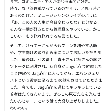
ます。
コミュニティで人が変わる瞬間が好き。
時々、なぜ管理職やっているのだろう、と思う時が
あるのだけど、ミュージシャンのライブのように
「あ、この人の人生が今日変わったな」と分かる、
そんな一瞬が好きだから管理職をやっている。かっ
こいい。もう惚れ惚れする名言でした。
そして、けっすーさんからもファンを増やす活動
や、学生向けの取り組み案についてお話いただきま
した。
最後は、私の番！ 青田さんと楠さんの胸ア
ツトークに刺激され、私自身が Jagu’e’r で経験した
こと(初めて Jagu’e’r に入ってから、エバンジェリ
ストという役割に至るまで)の話をさせていただきま
した。今でも、Jagu’e’r を通じてキラキラしている
若者はたくさんいます。ぜひこの原石たちを光らせ
たいんじゃー、という話で大盛り上がりしました。
わいわい。