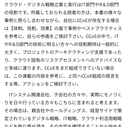
クラウド・デジタル戦略立案と実行はIT部門やR＆D部門
の役割です。所属しておられる読者の方は、本書の様々な
事例と照らし合わせながら、自社にCCoEが存在する場合
は【体制、役割、効果】の面で事例やベストプラクティス
を参考に、自らの参画をご検討下さい。CCoEの中で、IT
やR＆D部門の技術に明るい方々への役割期待は一般的に
大きく、プロジェクトのアーキテクティング支援であった
り、クラウド固有のリスクアセスメントへのアドバイスな
ど多岐に渡ります。CCoEをまだ組成できていない場合
は、この連載の内容を参考に、上司へCCoE組成の提言を
する等、アクションをご検討下さい。
ITシステム関連会社、子会社の方々や、実際にモノづく
りを日々行っている方々もこちらに含まれると考えます。
その場合は、親会社やホールディングス、経営サイドで策
定されているデジタル戦略、IT戦略、クラウド利活用戦略
などを取り寄せ頂き、その内容を確認することから始めま