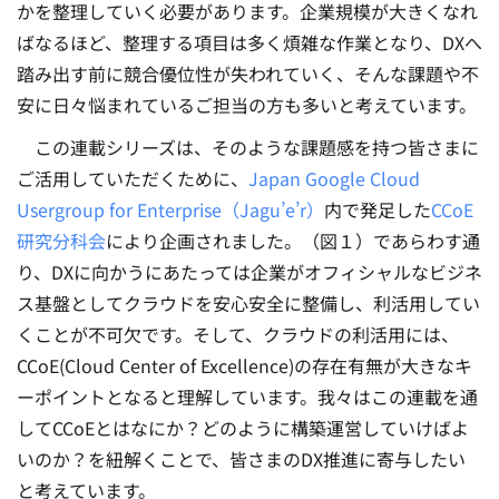
かを整理していく必要があります。企業規模が大きくなれ
ばなるほど、整理する項目は多く煩雑な作業となり、DXへ
踏み出す前に競合優位性が失われていく、そんな課題や不
安に日々悩まれているご担当の方も多いと考えています。
この連載シリーズは、そのような課題感を持つ皆さまに
ご活用していただくために、
Japan Google Cloud
Usergroup for Enterprise（Jagu’e’r）
内で発足した
CCoE
研究分科会
により企画されました。（図１）であらわす通
り、DXに向かうにあたっては企業がオフィシャルなビジネ
ス基盤としてクラウドを安心安全に整備し、利活用してい
くことが不可欠です。そして、クラウドの利活用には、
CCoE(Cloud Center of Excellence)の存在有無が大きなキ
ーポイントとなると理解しています。我々はこの連載を通
してCCoEとはなにか？どのように構築運営していけばよ
いのか？を紐解くことで、皆さまのDX推進に寄与したい
と考えています。