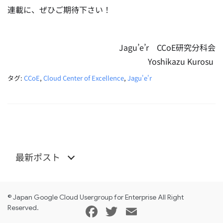
連載に、ぜひご期待下さい！
Jagu’e’r CCoE研究分科会
Yoshikazu Kurosu
タグ:
CCoE
,
Cloud Center of Excellence
,
Jagu'e'r
最新ポスト
© Japan Google Cloud Usergroup for Enterprise All Right
Facebook
Twitter
Email
Reserved.