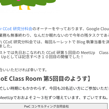
e’r CCoE 研究分科会
のオーナーをやっております、Google Clou
業務も無事終わり、なんだか眠れないので今年の残タスクであ
れ CCoE 研究分科会では、毎回ルーレットで Blog 執筆当
ました。
トでは先日おこなわれた CCoE 研第５回目の MeetUp Cla
et Upとしては記念すべき１０回目の開催でした！
合いいただければ幸いです。
oE Class Room 第5回目のようす】
忙しい時期にもかかわらず、今回も20名近い方にご参加いただ
MeetUpでおおよそ２〜３社ずつ増えています、すごいですね
PwC コンサルティング合同会社