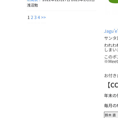
浅沼勉
1
2
3
4
>>
Jagu’
サンタ
われわ
しまい
このポス
※Me
お付き
【CC
年末の
毎月の
鈴木 直