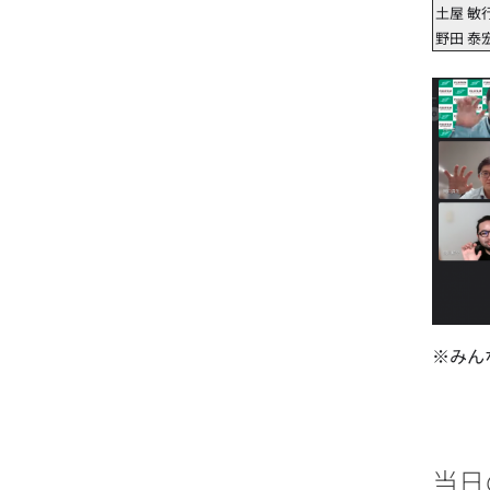
土屋 敏
野田 泰
※みん
当日