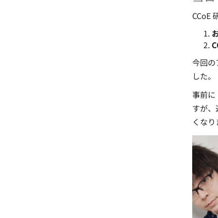
CCo
今回の
した。
事前に
すが、途中
くなり