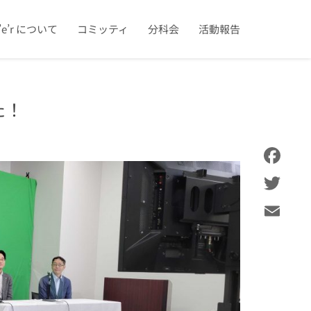
u’e’r について
コミッティ
分科会
活動報告
た！
Facebook
Twitter
Email