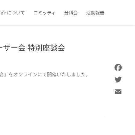
u’e’r について
コミッティ
分科会
活動報告
ユーザー会 特別座談会
特別座談会』をオンラインにて開催いたしました。
Facebook
。
Twitter
Email