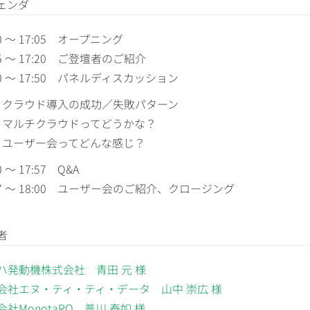
ェンダ
00 〜 17:05 オープニング
05 〜 17:20 ご登壇者のご紹介
20 〜 17:50 パネルディスカッション
クラウド導入の成功／失敗パターン
マルチクラウドってどうかな？
ユーザー会ってどんな感じ？
0 〜 17:57 Q&A
:57 〜 18:00 ユーザー会のご紹介、クロージング
者
ハ発動機株式会社 青田 元 様
会社エヌ・ティ・ティ・データ 山中 崇広 様
社MonotaRO 普川 泰如 様