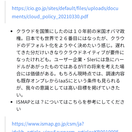
https://cio.go.jp/sites/default/files/uploads/docu
ments/cloud_policy_20210330.pdf
クラウドを国策にしたのは１０年前の米国オバマ政
権。日本でも世界で２６番目にはなったが、クラウ
ドのデフォルト化をようやく決めたいう感じ。遅れ
てきた分だけいきなりクラウドネイティブが要件に
なったけれども。ユーザー企業・SIerには急にハー
ドルがあがったものではあるがITの将来を考えた場
合には価値がある。もちろん現時点では、調達内容
も既存オンプレからIaaSにという条件も見られる
が、我々の意識としては高い目標を掲げていきた
い。
ISMAPとは？についてはこちらを参考にしてくださ
い
https://www.ismap.go.jp/csm/ja?
id=kb_article_view&sysparm_article=KB0010005