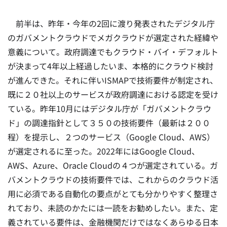
前半は、昨年・今年の2回に渡り発表されたデジタル庁
のガバメントクラウドでメガクラウドが選定された経緯や
意義について。政府調達でもクラウド・バイ・デフォルト
が決まって4年以上経過したいま、本格的にクラウド検討
が進んできた。それに伴いISMAPで技術要件が制定され、
既に２０社以上のサービスが政府調達における認定を受け
ている。昨年10月にはデジタル庁が「ガバメントクラウ
ド」の調達指針
として３５０の技術要件（最新は２００
程）を提示し、２つのサービス（Google Cloud、AWS）
が選定されるに至った。2022年にはGoogle Cloud、
AWS、Azure、Oracle Cloudの４つが選定されている。ガ
バメントクラウドの技術要件では、これからのクラウド活
用に必須である自動化の要点がとても分かりやすく整理さ
れており、未読のかたには一読をお勧めしたい。また、定
義されている要件は、金融機関だけではなくあらゆる日本