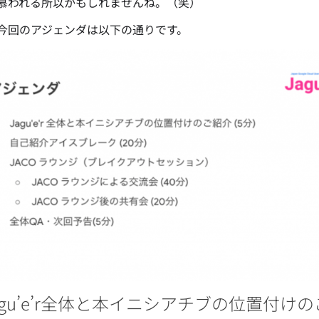
慕われる所以かもしれませんね。（笑）
今回のアジェンダは以下の通りです。
 Jagu’e’r全体と本イニシアチブの位置付け