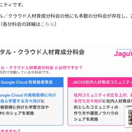
ニティです。
ル／クラウド人材育成分科会の他にも多数の分科会が存在し、20
（各分科会の詳細は
こちら
）