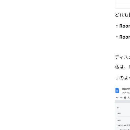
どれも
・Ro
・Ro
ディス
私は、
↓のよ