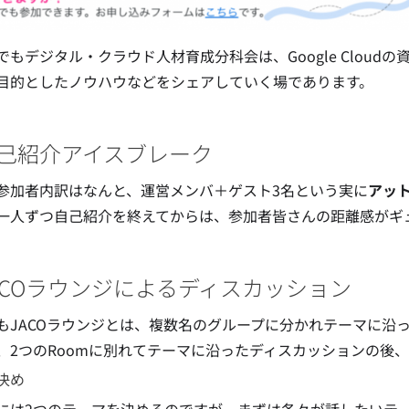
でもデジタル・クラウド人材育成分科会は、Google Clou
目的としたノウハウなどをシェアしていく場であります。
 自己紹介アイスブレーク
参加者内訳はなんと、運営メンバ＋ゲスト3名という実に
アッ
一人ずつ自己紹介を終えてからは、参加者皆さんの距離感がギ
 JACOラウンジによるディスカッション
もJACOラウンジとは、複数名のグループに分かれテーマに沿
、2つのRoomに別れてテーマに沿ったディスカッションの後
決め