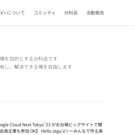
u’e’r について
コミッティ
分科会
活動報告
がれる場を目的とする分科会です
どを共有し、解決できる場を目指します
le Cloud Next Tokyo ’23 がお台場ビッグサイトで開
業も参加 OK】 Hello Jagu’e’r ～みんなで作る楽