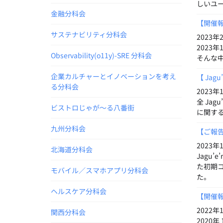
しいユ
金融分科会
【開催報告
サステナビリティ分科会
2023年2
2023
Observability(o11y)-SRE 分科会
そんな
企業カルチャーとイノベーションを考え
【 Jag
る分科会
2023年1
全 Jag
ビストロじゃが～る八番街
に関する
九州分科会
【ご報告】
2023
北海道分科会
Jagu
た初期
モバイル／スマホアプリ分科会
た。
ヘルスケア分科会
【開催報告】
2022年1
関西分科会
2020年