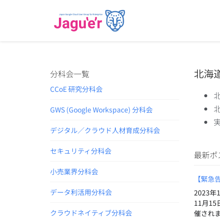
北海
分科会一覧
CCoE 研究分科会
GWS (Google Workspace) 分科会
実
デジタル／クラウド人材育成分科会
セキュリティ分科会
最新ポ
小売業界分科会
【緊急告知】
データ利活用分科会
2023
11月15
クラウドネイティブ分科会
催されます