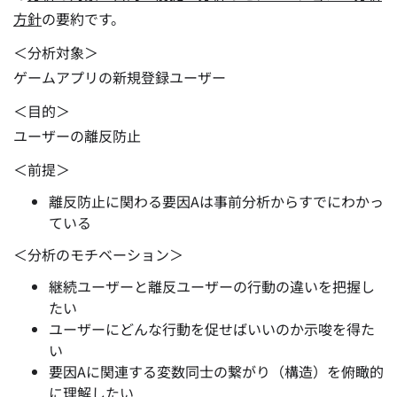
方針
の要約です。
＜分析対象＞
ゲームアプリの新規登録ユーザー
＜目的＞
ユーザーの離反防止
＜前提＞
離反防止に関わる要因Aは事前分析からすでにわかっ
ている
＜分析のモチベーション＞
継続ユーザーと離反ユーザーの行動の違い
を把握し
たい
ユーザーに
どんな行動を促せばいいのか
示唆を得た
い
要因Aに関連する
変数同士の繋がり（構造）を俯瞰的
に理解したい