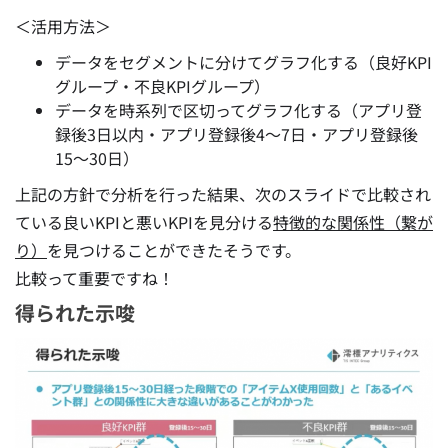
＜活用方法＞
データを
セグメントに分けてグラフ化
する（良好KPI
グループ・不良KPIグループ）
データを
時系列で区切ってグラフ化
する（アプリ登
録後3日以内・アプリ登録後4〜7日・アプリ登録後
15〜30日）
上記の方針で分析を行った結果、次のスライドで比較され
ている良いKPIと悪いKPI
を見分ける
特徴的な関係性（繋が
り）
を見つけることができたそうです。
比較って重要ですね！
得られた示唆