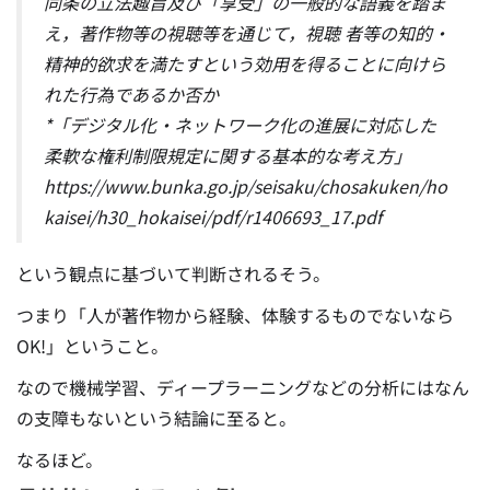
同条の立法趣旨及び「享受」の一般的な語義を踏ま
え，著作物等の視聴等を通じて，視聴 者等の知的・
精神的欲求を満たすという効用を得ることに向けら
れた行為であるか否か
*「デジタル化・ネットワーク化の進展に対応した
柔軟な権利制限規定に関する基本的な考え方」
https://www.bunka.go.jp/seisaku/chosakuken/ho
kaisei/h30_hokaisei/pdf/r1406693_17.pdf
という観点に基づいて判断されるそう。
つまり「人が著作物から経験、体験するものでないなら
OK!」ということ。
なので機械学習、ディープラーニングなどの分析にはなん
の支障もないという結論に至ると。
なるほど。