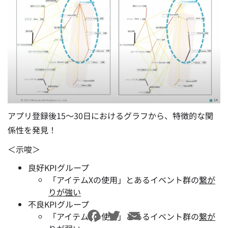
アプリ登録後15〜30日におけるグラフから、特徴的な関
係性を発見！
＜示唆＞
良好KPIグループ
「アイテムXの使用」とあるイベント群の
繋が
りが強い
不良KPIグループ
Facebook
Twitter
Email
「アイテムXの使用」とあるイベント群の
繋が