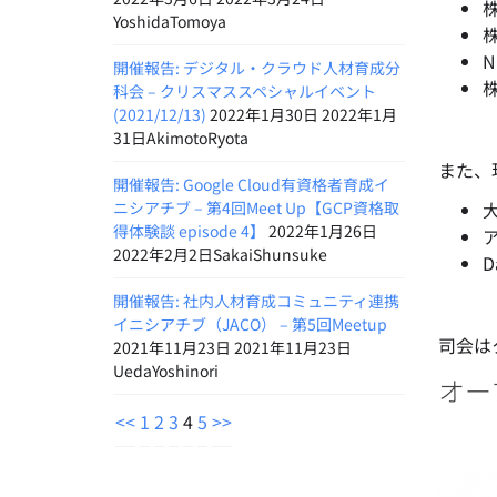
株
YoshidaTomoya
株
開催報告: デジタル・クラウド人材育成分
株
科会 – クリスマススペシャルイベント
(2021/12/13)
2022年1月30日 2022年1月
31日AkimotoRyota
また、
開催報告: Google Cloud有資格者育成イ
ニシアチブ – 第4回Meet Up【GCP資格取
得体験談 episode 4】
2022年1月26日
2022年2月2日SakaiShunsuke
D
開催報告: 社内人材育成コミュニティ連携
イニシアチブ（JACO） – 第5回Meetup
司会は
2021年11月23日 2021年11月23日
UedaYoshinori
オー
<<
1
2
3
4
5
>>