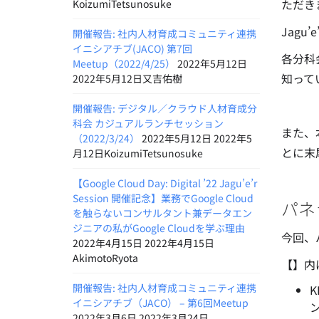
ただき
KoizumiTetsunosuke
Jag
開催報告: 社内人材育成コミュニティ連携
イニシアチブ(JACO) 第7回
各分科
Meetup（2022/4/25）
2022年5月12日
知って
2022年5月12日又吉佑樹
開催報告: デジタル／クラウド人材育成分
科会 カジュアルランチセッション
また、
（2022/3/24）
2022年5月12日 2022年5
とに末
月12日KoizumiTetsunosuke
【Google Cloud Day: Digital ’22 Jagu’e’r
Session 開催記念】業務でGoogle Cloud
パネ
を触らないコンサルタント兼データエン
ジニアの私がGoogle Cloudを学ぶ理由
今回、
2022年4月15日 2022年4月15日
AkimotoRyota
【】内
開催報告: 社内人材育成コミュニティ連携
イニシアチブ（JACO） – 第6回Meetup
2022年3月6日 2022年3月24日