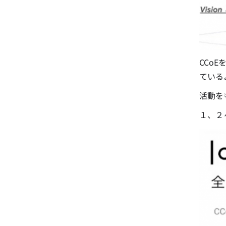
CCo
ている
活動を
１、２