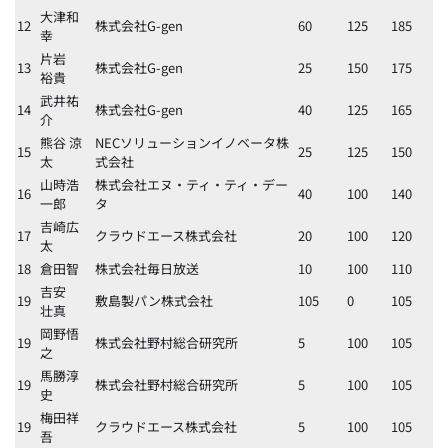
大津和
12
株式会社G-gen
60
125
185
幸
片岩
13
株式会社G-gen
25
150
175
裕貴
武井祐
14
株式会社G-gen
40
125
165
介
熊谷 涼
NECソリューションイノベータ株
15
25
125
150
太
式会社
山時浩
株式会社エヌ・ティ・ティ・デー
16
40
100
140
一郎
タ
吉崎広
17
クラウドエース株式会社
20
100
120
太
18
倉田智
株式会社毎日放送
10
100
110
吉安
19
敷島製パン株式会社
105
0
105
壮真
岡野悟
19
株式会社野村総合研究所
5
100
105
之
馬勝淳
19
株式会社野村総合研究所
5
100
105
史
梅田祥
19
クラウドエース株式会社
5
100
105
吾