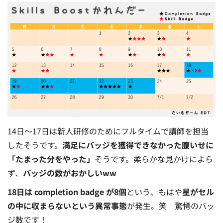
14日〜17日は新人研修のためにフルタイムで講師を担当
したそうです。
満足にバッジを獲得できなかった腹いせに
「たまった分をやった」
そうです。柔らかな見かけによら
ず、
バッジの数がおかしいww
18日は completion badge が8個
という、もはや
星がセル
の中に収まらないという異常事態
が発生。笑 驚愕のバッ
ジ数です！