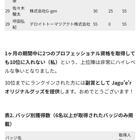
幸
佐々木
29
株式会社G-gen
30
25
55
駿太
坪田弘
29
デロイトトーマツアクト株式会社
55
0
55
紀
1ヶ月の期間中に2つのプロフェッショナル資格を取得して
も10位に入れない（私）
という、上位陣は非常にハイレベ
ルな争いとなりました。
30位までにランクインされた方には
副賞として Jagu’e’r
オリジナルグッズを提供
します。おめでとうございます！
表2. バッジ別獲得数（6名以上が取得されたバッジのみ掲
載）
取得人
バッジ名