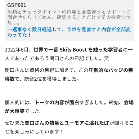
2022年6月、
世界で一番 Skils Boost を触った学習者
の一
人であったであろう関口さんの日記でした。笑
関口さんは資格の獲得に加えて、この
圧倒的なバッジの獲
得数
で、総合2位を獲得しました。
個人的には、
トークの内容が面白すぎ
ました。終始、
会場
が大爆笑
でした。
ぜひまた
関口さんの熱量とユーモアに溢れたLT
が聞けるこ
とを楽しみにしています！