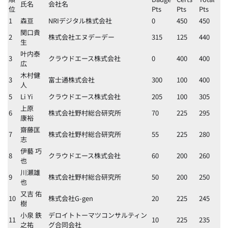
氏名
会社名
位
Pts
Pts
Pts
1
森亘
NRIデジタル株式会社
0
450
450
関口貴
2
株式会社エヌデーデー
315
125
440
生
叶内泰
3
クラウドエース株式会社
0
400
400
広
木村健
3
富士通株式会社
300
100
400
人
5
Li Yi
クラウドエース株式会社
205
100
305
上原
6
株式会社野村総合研究所
70
225
295
康裕
齋藤匡
7
株式会社野村総合研究所
55
225
280
志
伊藝 巧
8
クラウドエース株式会社
60
200
260
也
川瀬雄
9
株式会社野村総合研究所
50
200
250
也
又吉 佑
10
株式会社G-gen
20
225
245
樹
小泉 鉄
デロイトトーマツコンサルティン
11
10
225
235
之祐
グ合同会社