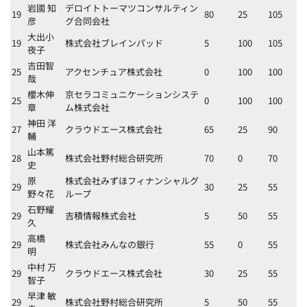
岩國 知
デロイトトーマツコンサルティン
19
80
25
105
彦
グ合同会社
大出小
19
株式会社ブレインパッド
5
100
105
夜子
吉田智
25
アクセンチュア株式会社
0
100
100
哉
櫻木伸
京セラコミュニケーションシステ
25
0
100
100
章
ム株式会社
神田 洋
27
クラウドエース株式会社
65
25
90
輔
山本篤
28
株式会社野村総合研究所
70
0
70
史
原
株式会社みずほフィナンシャルグ
29
30
25
55
野々花
ループ
石野耀
29
吉積情報株式会社
5
50
55
久
高橋
29
株式会社みんなの銀行
55
0
55
明
中村 万
29
クラウドエース株式会社
30
25
55
智子
早津 敏
29
株式会社野村総合研究所
5
50
55