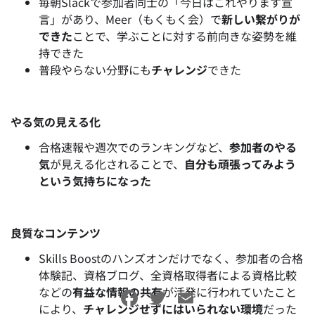
毎朝Slackで参加者同士の「今日はこれやります宣
言」があり、Meer（もくもく会）で
新しい繋がりが
できた
ことで、学ぶことに対する前向きな姿勢を維
持できた
普段やらない分野にも
チャレンジ
できた
やる気の見える化
合格速報や週次でのランキングなど、
参加者のやる
気
が見える化されることで、
自分も頑張ってみよう
という気持ちになった
良質なコンテンツ
Skills Boostのハンズオンだけでなく、参加者の合格
体験記、資格ブログ、全資格取得者による資格比較
などの
有益な情報の共有
が活発に行われていたこと
Facebook
Twitter
Email
により、
チャレンジせずにはいられない環境
だった