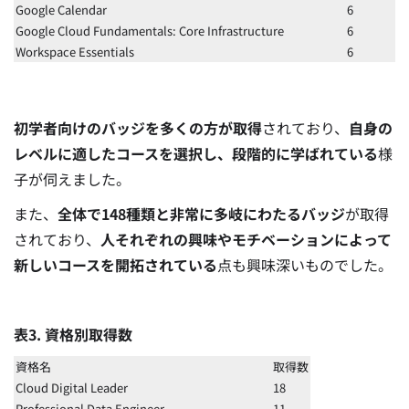
Google Calendar
6
Google Cloud Fundamentals: Core Infrastructure
6
Workspace Essentials
6
初学者向けのバッジを多くの方が取得
されており、
自身の
レベルに適したコースを選択し、段階的に学ばれている
様
子が伺えました。
また、
全体で148種類と非常に多岐にわたるバッジ
が取得
されており、
人それぞれの興味やモチベーションによって
新しいコースを開拓されている
点も興味深いものでした。
表3. 資格別取得数
資格名
取得数
Cloud Digital Leader
18
Professional Data Engineer
11