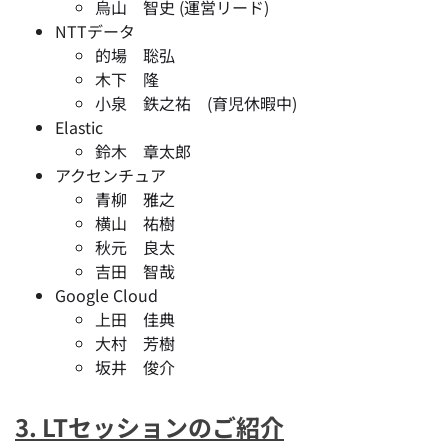
烏山 智史 (運営リード)
NTTデータ
的場 聡弘
木下 隆
小泉 鉄之祐 (育児休暇中)
Elastic
鈴木 章太郎
アクセンチュア
青柳 雅之
横山 祐樹
秋元 良太
吉田 智哉
Google Cloud
上田 佳典
大村 芳樹
坂井 俊介
3. LTセッションのご紹介