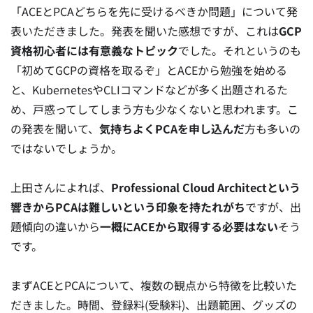
「ACEとPCAどちらを先に受けるべきか問題」について発
表いただきました。発表を聞いた感想ですが、これは
GCP
資格初心者には有意義なトピック
でした。それというのも
「初めてGCPの資格を取るぞ」とACEから勉強を始める
と、KubernetesやCLIコマンドなどが多く出題されるた
め、戸惑ってしてしまう方も少なくないと思われます。こ
の発表を聞いて、
気持ちよくPCAを申し込んだ
方も多いの
ではないでしょうか。
上田さんによれば、
Professional Cloud Architectという
響きからPCAは難しいという印象を持たれがち
ですが、出
題傾向の違いから
一概にACEから取得する必要はない
そう
です。
まずACEとPCAについて、複数の観点から特徴を比較いた
だきました。時間、登録料(受験料)、出題範囲、グッズの