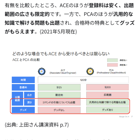
有無を比較したところ、ACEのほうが
登録料は安く、出題
範囲の広さも限定的
です。一方で、PCAのほうが
汎用的な
知識で解ける問題も出題
され、合格時の特典として
グッズ
がもらえます
。(2021年5月現在)
(出典: 上田さん講演資料 p.7)