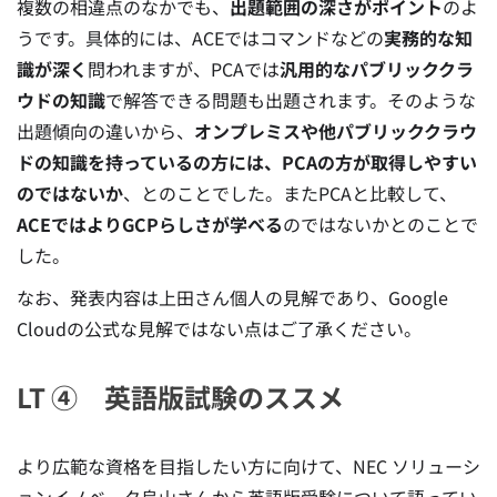
複数の相違点のなかでも、
出題範囲の深さがポイント
のよ
うです。具体的には、ACEではコマンドなどの
実務的な知
識が深く
問われますが、PCAでは
汎用的なパブリッククラ
ウドの知識
で解答できる問題も出題されます。そのような
出題傾向の違いから、
オンプレミスや他パブリッククラウ
ドの知識を持っているの方には、PCAの方が取得しやすい
のではないか
、とのことでした。またPCAと比較して、
ACEではよりGCPらしさが学べる
のではないかとのことで
した。
なお、発表内容は上田さん個人の見解であり、Google
Cloudの公式な見解ではない点はご了承ください。
LT ④ 英語版試験のススメ
より広範な資格を目指したい方に向けて、NEC ソリューシ
ョンイノベータ烏山さんから英語版受験について語ってい