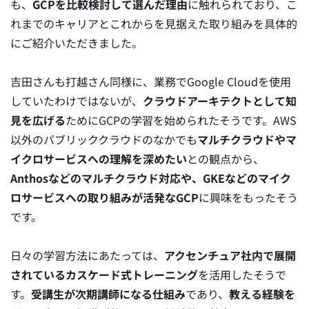
も、
GCPを比較検討して選んだ理由
に触れられており、こ
れまでのキャリアとこれからを見据えた取り組みを具体的
にご紹介いただきました。
吉田さんも打越さん同様に、業務でGoogle Cloudを使用
していたわけではないが、
クラウドアーキテクトとして知
見を広げる
ためにGCPの学習を始められたそうです。AWS
以外のパブリッククラウドのなかでも
マルチクラウドやマ
イクロサービスへの理解を深めたい
との観点から、
Anthosなどのマルチクラウド対応や、GKEなどのマイク
ロサービスへの取り組みが活発なGCP
に興味をもったそう
です。
日々の学習方法にあたっては、
アクセンチュア社内で展開
されているカスケード式トレーニング
を活用したそうで
す。
受講生が次期講師になる仕組み
であり、
教える経験を