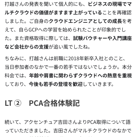
打越さんの発表を聞いて個人的にも、
ビジネスの現場でマ
ルチクラウドの価値がますます上がっている
ことを再確認
しました。ご自身の
クラウドエンジニアとしての成長
を考
えて、自らGCPへの学習を始められたことが印象的でし
た。また資格取得に際しては、
試験バウチャーや入門講座
など会社からの支援
が追い風でしたね。
ちなみに、打越さんは前職に2018年新卒入社とのこと、
当日参加者のなかで一番の若手ではないでしょうか。本分
科会では、
年齢や肩書に関わらずクラウドへの熱意を重視
しており、
今後も若手の登壇を歓迎
していきます。
LT ② PCA合格体験記
続いて、アクセンチュア吉田さんよりPCA取得について語
っていただきました。吉田さんがマルチクラウドのなかで