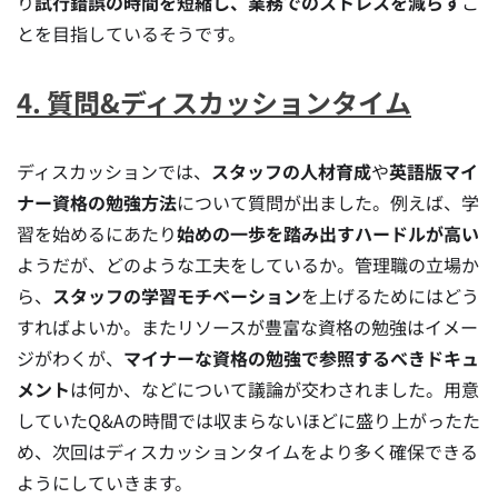
り
試行錯誤の時間を短縮し、業務でのストレスを減らす
こ
とを目指しているそうです。
4. 質問&ディスカッションタイム
ディスカッションでは、
スタッフの人材育成
や
英語版マイ
ナー資格の勉強方法
について質問が出ました。例えば、学
習を始めるにあたり
始めの一歩を踏み出すハードルが高い
ようだが、どのような工夫をしているか。管理職の立場か
ら、
スタッフの学習モチベーション
を上げるためにはどう
すればよいか。またリソースが豊富な資格の勉強はイメー
ジがわくが、
マイナーな資格の勉強で参照するべきドキュ
メント
は何か、などについて議論が交わされました。用意
していたQ&Aの時間では収まらないほどに盛り上がったた
め、次回はディスカッションタイムをより多く確保できる
ようにしていきます。