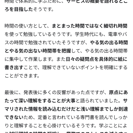
時間で体系的に学ぶために、
サービスの概要を語れるとこ
ろを目指した
そうです。
時間の使い方として、
まとまった時間ではなく細切れ時間
を使って勉強しているそうです。学生時代にも、電車やバ
スの時間で勉強されていたそうですが、
やる気の出る時間
とやる気の出ない時間帯を把握
して、やる気の出る時間帯
に集中して作業します。また
日々の疑問点を具体的に紙に
書き出す
ことで、理解できていないポイントを明確にする
ことができます。
最後に、発表後に多くの反響があった点ですが、
原点にあ
たって深い理解をすることが大事
と語られていました。
サ
マリされた情報を読み込むだけだと浅い理解までしか到達
できない
ため、定番と言われている専門書を読んでしっか
りと理解することを心掛けているそうです。学ぶことによ