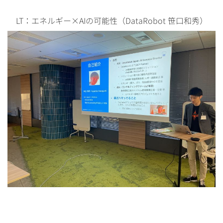
LT：エネルギー×AIの可能性（DataRobot 笹口和秀）