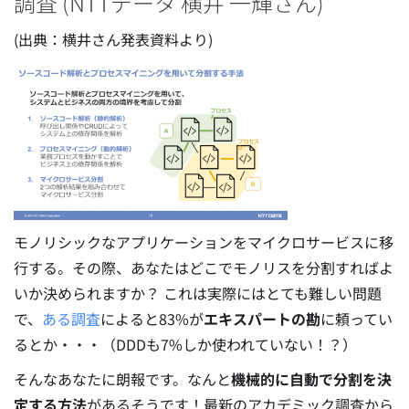
調査 (NTTデータ 横井 一輝さん)
(出典：横井さん発表資料より)
モノリシックなアプリケーションをマイクロサービスに移
行する。その際、あなたはどこでモノリスを分割すればよ
いか決められますか？ これは実際にはとても難しい問題
で、
ある調査
によると83%が
エキスパートの勘
に頼ってい
るとか・・・（DDDも7%しか使われていない！？）
そんなあなたに朗報です。なんと
機械的に自動で分割を決
定する方法
があるそうです！最新のアカデミック調査から