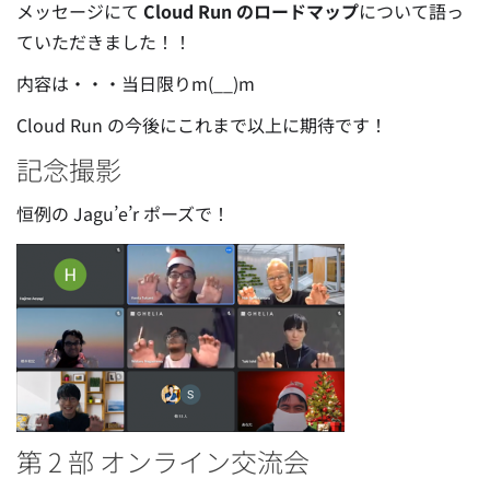
メッセージにて
Cloud Run のロードマップ
について語っ
ていただきました！！
内容は・・・当日限りm(__)m
Cloud Run の今後にこれまで以上に期待です！
記念撮影
恒例の Jagu’e’r ポーズで！
第 2 部 オンライン交流会