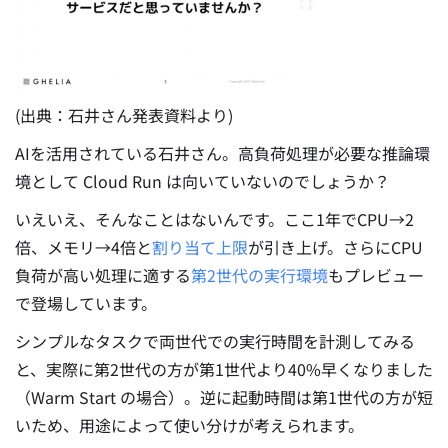
(出典：石井さん発表資料より)
AIを活用されている石井さん。高負荷処理が必要な推論環
境として Cloud Run は向いていないのでしょうか？
いえいえ、そんなことはないんです。ここ1年でCPU→2
倍、メモリ→4倍と
割り当て上限
が引き上げ。さらにCPU
負荷が高い処理に適する
第2世代の実行環境
もプレビュー
で登場しています。
シンプルなタスクで両世代での実行時間を計測してみる
と、実際に第2世代の方が第1世代より40%早くなりました
（Warm Start の場合）。逆に起動時間は第1世代の方が短
いため、用途によって使い分けが考えられます。