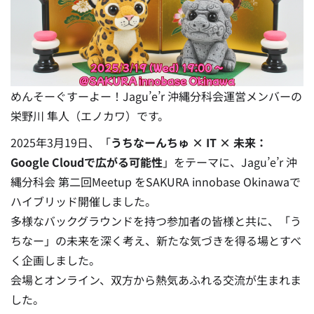
めんそーぐすーよー！Jagu’e’r 沖縄分科会運営メンバーの
栄野川 隼人（エノカワ）です。
2025年3月19日、「
うちなーんちゅ × IT × 未来：
Google Cloudで広がる可能性
」をテーマに、Jagu’e’r 沖
縄分科会 第二回Meetup をSAKURA innobase Okinawaで
ハイブリッド開催しました。
多様なバックグラウンドを持つ参加者の皆様と共に、「う
ちなー」の未来を深く考え、新たな気づきを得る場とすべ
く企画しました。
会場とオンライン、双方から熱気あふれる交流が生まれま
した。