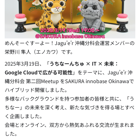
めんそーぐすーよー！Jagu’e’r 沖縄分科会運営メンバーの
栄野川 隼人（エノカワ）です。
2025年3月19日、「
うちなーんちゅ × IT × 未来：
Google Cloudで広がる可能性
」をテーマに、Jagu’e’r 沖
縄分科会 第二回Meetup をSAKURA innobase Okinawaで
ハイブリッド開催しました。
多様なバックグラウンドを持つ参加者の皆様と共に、「う
ちなー」の未来を深く考え、新たな気づきを得る場とすべ
く企画しました。
会場とオンライン、双方から熱気あふれる交流が生まれま
した。