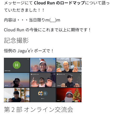
メッセージにて
Cloud Run のロードマップ
について語っ
ていただきました！！
内容は・・・当日限りm(__)m
Cloud Run の今後にこれまで以上に期待です！
記念撮影
恒例の Jagu’e’r ポーズで！
第 2 部 オンライン交流会