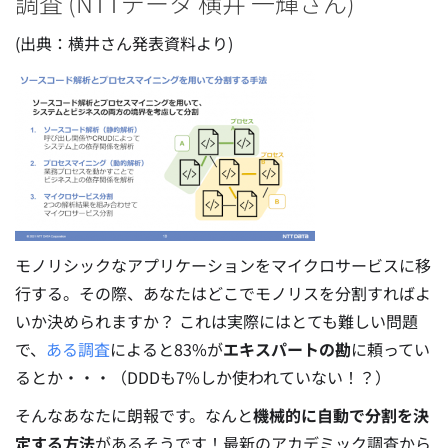
調査 (NTTデータ 横井 一輝さん)
(出典：横井さん発表資料より)
モノリシックなアプリケーションをマイクロサービスに移
行する。その際、あなたはどこでモノリスを分割すればよ
いか決められますか？ これは実際にはとても難しい問題
で、
ある調査
によると83%が
エキスパートの勘
に頼ってい
るとか・・・（DDDも7%しか使われていない！？）
そんなあなたに朗報です。なんと
機械的に自動で分割を決
定する方法
があるそうです！最新のアカデミック調査から