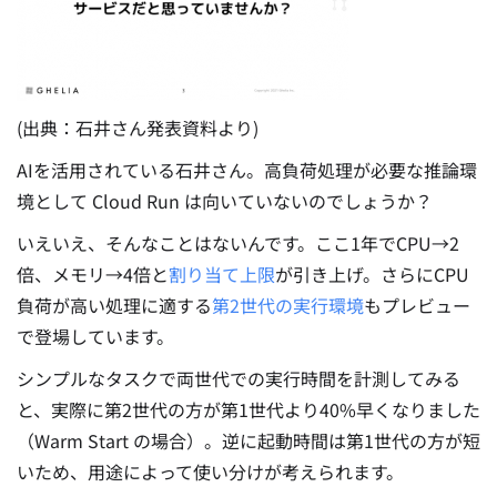
(出典：石井さん発表資料より)
AIを活用されている石井さん。高負荷処理が必要な推論環
境として Cloud Run は向いていないのでしょうか？
いえいえ、そんなことはないんです。ここ1年でCPU→2
倍、メモリ→4倍と
割り当て上限
が引き上げ。さらにCPU
負荷が高い処理に適する
第2世代の実行環境
もプレビュー
で登場しています。
シンプルなタスクで両世代での実行時間を計測してみる
と、実際に第2世代の方が第1世代より40%早くなりました
（Warm Start の場合）。逆に起動時間は第1世代の方が短
いため、用途によって使い分けが考えられます。