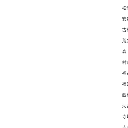
松岡 
安達
古林 
荒井 
森 寛
村井 
福井 
福田 
西村 
河合 
寺嶋 
吉安 