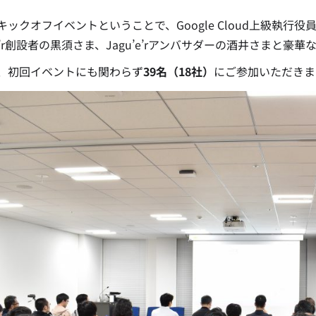
キックオフイベントということで、Google Cloud上級執行
u’e’r創設者の黒須さま、Jagu’e’rアンバサダーの酒井さま
、初回イベントにも関わらず
39名（18社）
にご参加いただきま