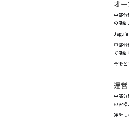
オー
中部分
の活動
Jagu
中部分
て活動
今後と
運営
中部分
の皆様
運営に