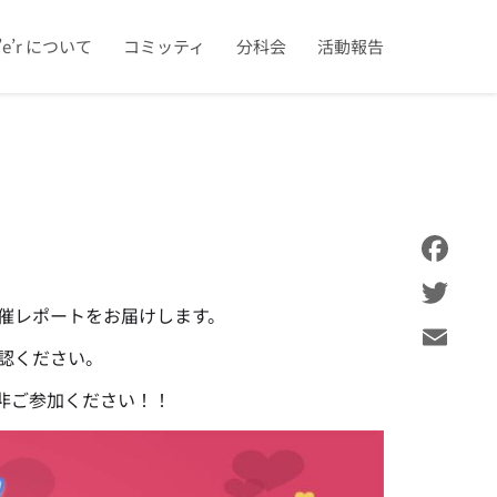
u’e’r について
コミッティ
分科会
活動報告
Facebook
の開催レポートをお届けします。
Twitter
認ください。
Email
非ご参加ください！！