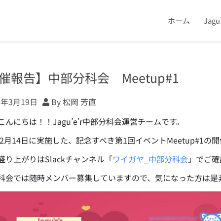
ホーム
Jag
催報告】中部分科会 Meetup#1
5年3月19日
By 松岡 芳直
こんにちは！！Jagu’e’r中部分科会運営チームです。
5年2月14日に実施した、記念すべき第1回イベントMeetup#1
盛り上がりはSlackチャンネル「
ワイガヤ_中部分科会
」でご確
科会では随時メンバー募集していますので、気になった方は是