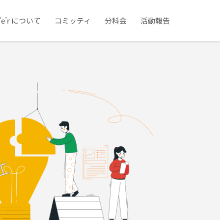
u’e’r について
コミッティ
分科会
活動報告