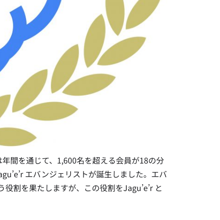
gu’e’r )では年間を通じて、1,600名を超える会員が18の分
u’e’r エバンジェリストが誕生しました。エバ
を果たしますが、この役割をJagu’e’r と