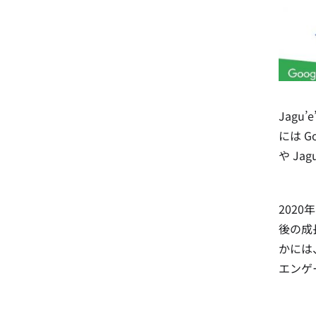
Jag
には G
や J
202
後の成
かには
エンゲ