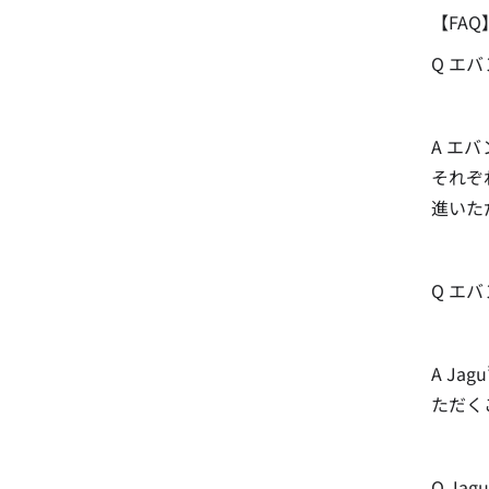
【FAQ
Q エ
A エ
それぞ
進いた
Q エ
A Ja
ただく
Q Ja