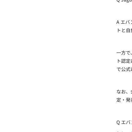
A エ
トと自
一方で
ト認定は 
で公式
なお、
定・発
Q エ