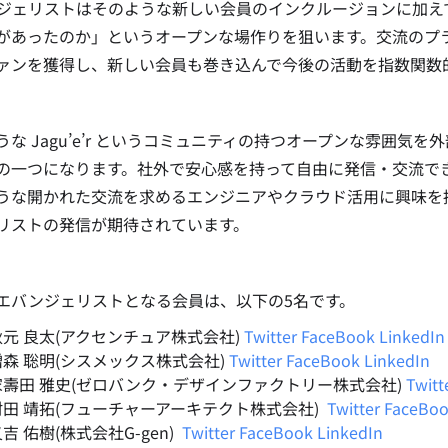
ジェリストはそのような新しい会員のインクルージョンに加え
があったのか」というオープンな場作りを狙います。交流のプ
ァンを獲得し、新しい会員も巻き込んで今後の活動を指数関数
うな Jagu’e’r というコミュニティの持つオープンな雰囲
の一つになります。社外で安心感を持って自由に発信・交流で
うな開かれた交流を求めるエンジニアやクラウド活用に興味を持つ方
リストの発信が期待されています。
エバンジェリストとなる会員は、以下の5名です。
秋元 良太(アクセンチュア株式会社)
Twitter
FaceBook
LinkedIn
増森 聡明
(シスメックス株式会社)
Twitter
FaceBook
LinkedIn
家壽田 雅史
(
ゼロバンク・デザインファクトリー株式会社
)
Twitt
村田 靖拓
(フューチャーアーキテクト株式会社)
Twitter
FaceBo
吉 佑樹(株式会社G-gen)
Twitter
FaceBook
LinkedIn