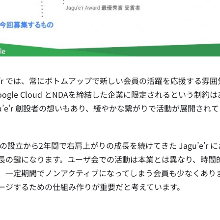
u’e’r では、常にボトムアップで新しい会員の活躍を応援する雰囲気
oogle Cloud とNDAを締結した企業に限定されるという制約
agu’e’r 創設者の想いもあり、緩やかな繋がりで活動が展開され
0年の設立から2年間で右肩上がりの成長を続けてきた Jagu’e’
長の鍵になります。ユーザ会での活動は本業とは異なり、時間
、一定期間でノンアクティブになってしまう会員も少なくあり
ージするための仕組み作りが重要だと考えています。