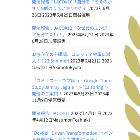
開催報告：LACO#10「自分を『そそのか
す』N個のうまいやりかた」
2023年6月
28日 2023年6月29日関谷友明
開催報告：JACO#12「次世代のエンジニ
アを育てたい！」
2023年6月21日 2023年
6月28日加藤輝実
Jagu’e’r の心臓部、コミッティ会議に潜
入！ (’23 Summer)
2023年6月21日 2023
年6月21日AkimotoRyota
「コミュニティで学ぼう！Google Cloud
Study Jam by Jagu’e’r 〜 ’23 spring 〜」
開催のご案内！
2023年5月23日 2023年
11月9日堂原竜希
開催報告: JACO#11
2023年4月11日 2023
年4月12日MasumoriToshiaki
“DevRel” Driven Transformation: イベン
ト登壇が拓く新たな世界 (DevRel