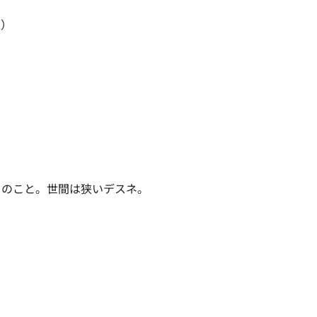
左）
とのこと。世間は狭いデスネ。