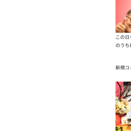
この日
のうち
新規コ