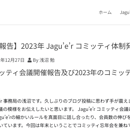
ホーム
Jag
報告】2023年 Jagu’e’r コミッティ体
2年12月27日
By 浅沼 勉
ッティ会議開催報告及び2023年のコミッ
u’e’r 事務局の浅沼です。久しぶりのブログ投稿に思わず手が震えま
議の模様をお伝えしたいと思います。 Jagu’e’r コミッティ
agu’e’rの細かいルールを真面目に話し合ったり、会員数の
いています。今回は年末ということでコミッティ忘年会を兼ね