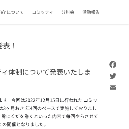
u’e’r について
コミッティ
分科会
活動報告
制発表！
ティ体制について発表いたしま
Facebook
Twitter
Email
す。今回は2022年12月15日に行われた コミッ
会議は3ヶ月おき 年4回のペースで実施しておりまし
伸びを肴にくだを巻くといった内容で毎回やらさせて
ての開催となりました。