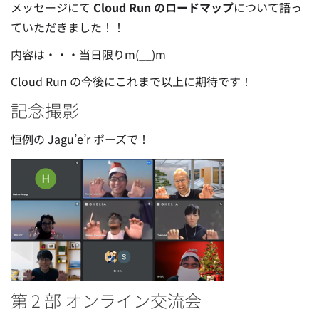
メッセージにて
Cloud Run のロードマップ
について語っ
ていただきました！！
内容は・・・当日限りm(__)m
Cloud Run の今後にこれまで以上に期待です！
記念撮影
恒例の Jagu’e’r ポーズで！
第 2 部 オンライン交流会