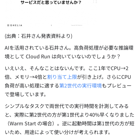
(出典：石井さん発表資料より)
AIを活用されている石井さん。高負荷処理が必要な推論環
境として Cloud Run は向いていないのでしょうか？
いえいえ、そんなことはないんです。ここ1年でCPU→2
倍、メモリ→4倍と
割り当て上限
が引き上げ。さらにCPU
負荷が高い処理に適する
第2世代の実行環境
もプレビュー
で登場しています。
シンプルなタスクで両世代での実行時間を計測してみる
と、実際に第2世代の方が第1世代より40%早くなりました
（Warm Start の場合）。逆に起動時間は第1世代の方が短
いため、用途によって使い分けが考えられます。