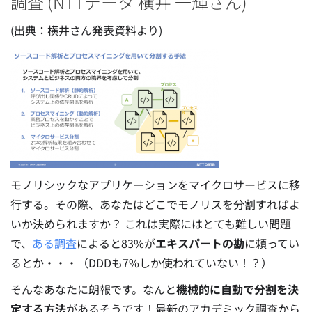
調査 (NTTデータ 横井 一輝さん)
(出典：横井さん発表資料より)
モノリシックなアプリケーションをマイクロサービスに移
行する。その際、あなたはどこでモノリスを分割すればよ
いか決められますか？ これは実際にはとても難しい問題
で、
ある調査
によると83%が
エキスパートの勘
に頼ってい
るとか・・・（DDDも7%しか使われていない！？）
そんなあなたに朗報です。なんと
機械的に自動で分割を決
定する方法
があるそうです！最新のアカデミック調査から