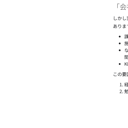
「会
しかし
ありま
この要