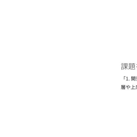
課題
「1.
層や上