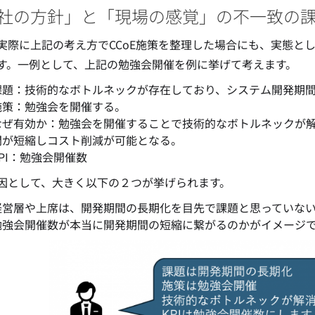
社の方針」と「現場の感覚」の不一致の
実際に上記の考え方でCCoE施策を整理した場合にも、実態と
す。一例として、上記の勉強会開催を例に挙げて考えます。
課題：技術的なボトルネックが存在しており、システム開発期
施策：勉強会を開催する。
なぜ有効か：勉強会を開催することで技術的なボトルネックが
間が短縮しコスト削減が可能となる。
KPI：勉強会開催数
因として、大きく以下の２つが挙げられます。
経営層や上席は、開発期間の長期化を目先で課題と思っていな
勉強会開催数が本当に開発期間の短縮に繋がるのかがイメージ