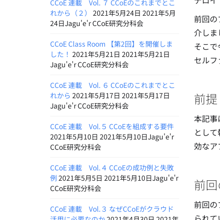
デロイ
CCoE 連載 Vol. ７ CCoEのこれまでとこ
れから（２）
2021年5月24日 2021年5月
前回の
24日Jagu'e'r CCoE研究分科会
介しま
CCoE Class Room 【第2回】を開催しま
そこで
した！
2021年5月21日 2021年5月21日
セルフ
Jagu'e'r CCoE研究分科会
CCoE 連載 Vol. ６ CCoEのこれまでとこ
前提
れから
2021年5月17日 2021年5月17日
Jagu'e'r CCoE研究分科会
本記事
CCoE 連載 Vol.５ CCoEを組成する要件
として
2021年5月10日 2021年5月10日Jagu'e'r
効なア
CCoE研究分科会
CCoE 連載 Vol.４ CCoEの成功例と失敗
例
2021年5月5日 2021年5月10日Jagu'e'r
前回
CCoE研究分科会
前回の
CCoE 連載 Vol.３ なぜCCoEがクラウド
られて
活用に必要なのか
2021年4月30日 2021年