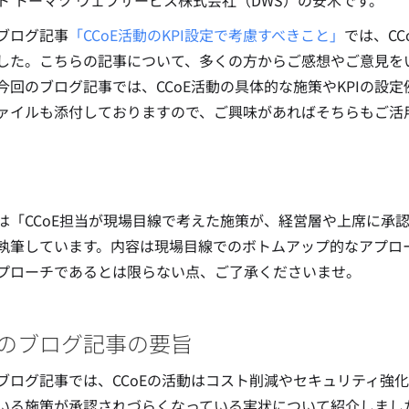
ト トーマツ ウェブサービス株式会社（DWS）の安木です。
ブログ記事
「CCoE活動のKPI設定で考慮すべきこと」
では、C
した。こちらの記事について、多くの方からご感想やご意見を
今回のブログ記事では、CCoE活動の具体的な施策やKPIの設
ァイルも添付しておりますので、ご興味があればそちらもご活
は「CCoE担当が現場目線で考えた施策が、経営層や上席に承
執筆しています。内容は現場目線でのボトムアップ的なアプロ
プローチであるとは限らない点、ご了承くださいませ。
のブログ記事の要旨
ブログ記事では、CCoEの活動はコスト削減やセキュリティ強
いる施策が承認されづらくなっている実状について紹介しまし