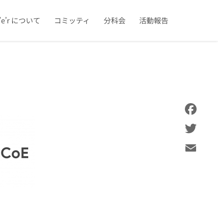
u’e’r について
コミッティ
分科会
活動報告
Facebook
Twitter
Email