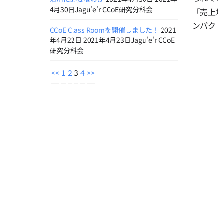
4月30日Jagu'e'r CCoE研究分科会
「売上
ンパク
CCoE Class Roomを開催しました！
2021
年4月22日 2021年4月23日Jagu'e'r CCoE
研究分科会
<<
1
2
3
4
>>